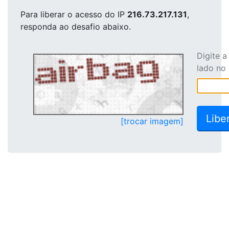
Para liberar o acesso
do IP
216.73.217.131
,
responda ao desafio abaixo.
Digite 
lado no
[trocar imagem]